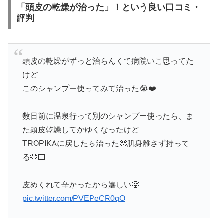
「頭皮の乾燥が治った」！という良い口コミ・
評判
頭皮の乾燥がずっと治らんくて病院いこ思ってた
けど
このシャンプー使ってみて治った😭❤️
数日前に温泉行って別のシャンプー使ったら、ま
た頭皮乾燥してかゆくなったけど
TROPIKAに戻したら治った🥹肌身離さず持って
る🫶🏻
皮めくれて辛かったから嬉しい🥲
pic.twitter.com/PVEPeCR0qO